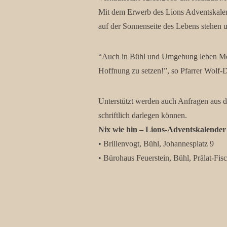
Mit dem Erwerb des Lions Adventskalend
auf der Sonnenseite des Lebens stehen 
“Auch in Bühl und Umgebung leben Mensc
Hoffnung zu setzen!”, so Pfarrer Wolf-D
Unterstützt werden auch Anfragen aus d
schriftlich darlegen können.
Nix wie hin – Lions-Adventskalender 
• Brillenvogt, Bühl, Johannesplatz 9
• Bürohaus Feuerstein, Bühl, Prälat-Fisc
• Parfümerie Niendorf, Bühl, Schwanens
• Stadt Bühl, Bürgerbüro
• Samstags am Lions-Stand in der Haup
• Sie können den Adventskalender auch 