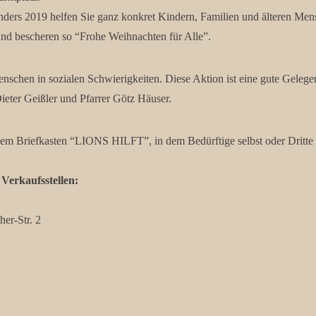
ers 2019 helfen Sie ganz konkret Kindern, Familien und älteren Mensc
und bescheren so “Frohe Weihnachten für Alle”.
hen in sozialen Schwierigkeiten. Diese Aktion ist eine gute Gelegen
ieter Geißler und Pfarrer Götz Häuser.
em Briefkasten “LIONS HILFT”, in dem Bedürftige selbst oder Dritte 
Verkaufsstellen:
her-Str. 2
tr. 15
tstraße/Schwanenstraße
per Email bestellen. Der Kalender kostet 5,- Euro zzgl. 2,- Euro Vers